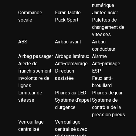
numérique
Commande
Ecran tactile
Jantes acier
vocale
Pack Sport
Palettes de
changement de
vitesses
ABS
Airbag avant
Airbag
conducteur
Airbag passager
Airbags latéraux
Alarme
Alerte de
Anti-démarrage
Anti-patinage
franchissement
Direction
ESP
involontaire de
assistée
Feux anti-
lignes
brouillard
Limiteur de
Phares au LED
Phares de jour
vitesse
Système d’appel
Système de
d’urgence
contrôle de la
pression pneus
Verrouillage
Verrouillage
centralisé
centralisé avec