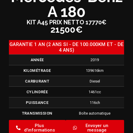
A 180
KIT A45 PRIX NETTO 17770€
21500€
GARANTIE 1 AN (2 ANS SI - DE 100.000KM ET - DE
4 ANS)
ANNÉE
2019
KILOMÉTRAGE
139616km
CARBURANT
Diesel
CYLINDRÉE
1461cc
PUISSANCE
116ch
TRANSMISSION
Boîte automatique
Plus
Envoyer un
d'informations
message