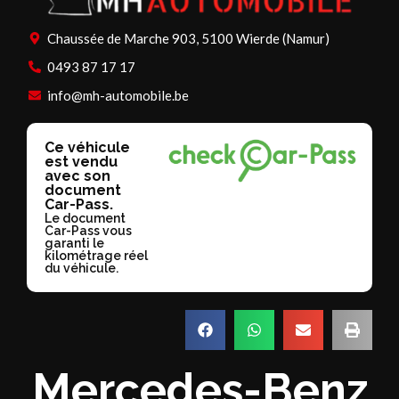
Chaussée de Marche 903, 5100 Wierde (Namur)
0493 87 17 17
info@mh-automobile.be
Ce véhicule
est vendu
avec son
document
Car-Pass.
Le document
Car-Pass vous
garanti le
kilométrage réel
du véhicule.
Mercedes-Benz