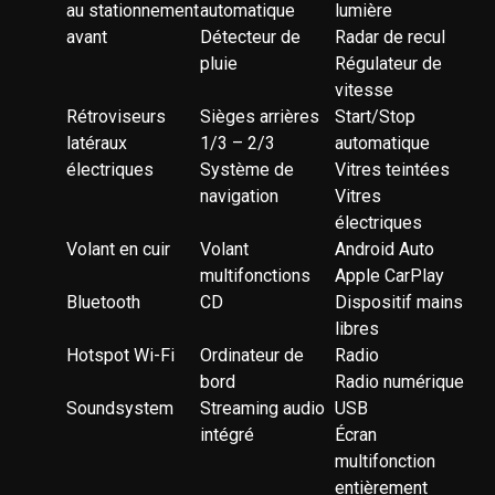
au stationnement
automatique
lumière
avant
Détecteur de
Radar de recul
pluie
Régulateur de
vitesse
Rétroviseurs
Sièges arrières
Start/Stop
latéraux
1/3 – 2/3
automatique
électriques
Système de
Vitres teintées
navigation
Vitres
électriques
Volant en cuir
Volant
Android Auto
multifonctions
Apple CarPlay
Bluetooth
CD
Dispositif mains
libres
Hotspot Wi-Fi
Ordinateur de
Radio
bord
Radio numérique
Soundsystem
Streaming audio
USB
intégré
Écran
multifonction
entièrement